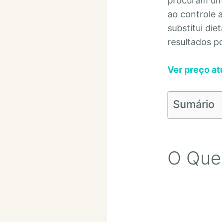
procuram um 
ao controle 
substitui die
resultados p
Ver preço atu
Sumário
O Que 