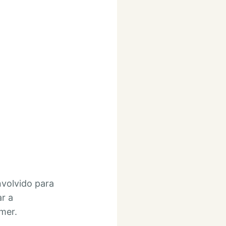
volvido para
ar a
mer.