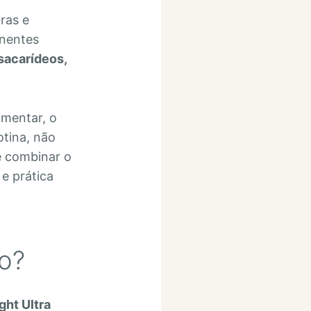
bras e
onentes
ssacarídeos,
imentar, o
tina, não
e combinar o
e prática
mo?
ght Ultra