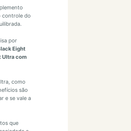
uplemento
 controle do
ilibrada.
isa por
lack Eight
t Ultra com
Ultra, como
nefícios são
r e se vale a
ltos que