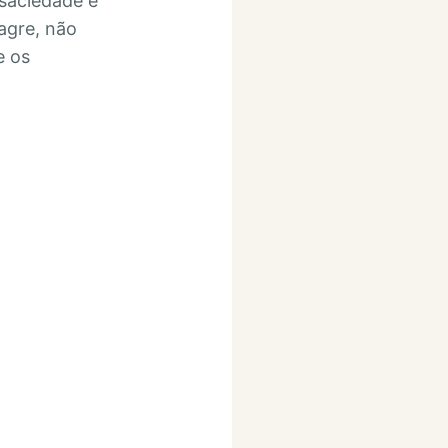
saciedade e
agre, não
e os