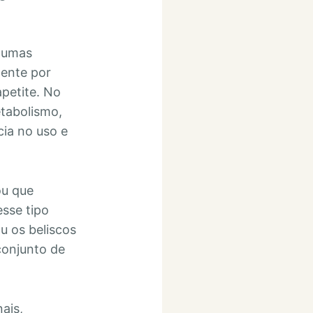
lgumas
ente por
apetite. No
etabolismo,
cia no uso e
ou que
sse tipo
u os beliscos
conjunto de
ais,