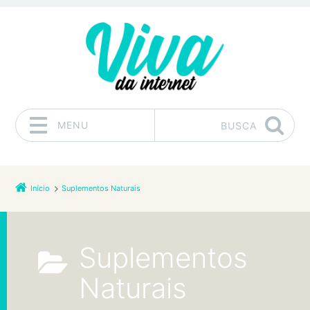
MENU
BUSCA
Pular para o conteúdo
Início
Suplementos Naturais
Suplementos
Naturais