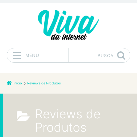
MENU
BUSCA
Pular para o conteúdo
Início
Reviews de Produtos
Reviews de
Produtos