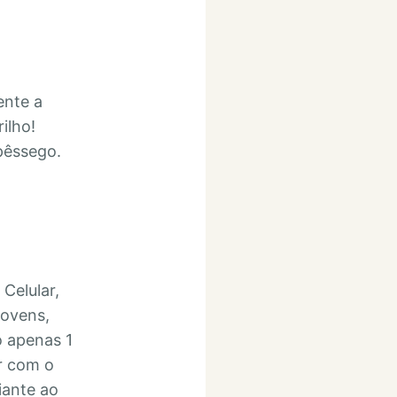
ente a
ilho!
pêssego.
Celular,
jovens,
o apenas 1
or com o
iante ao