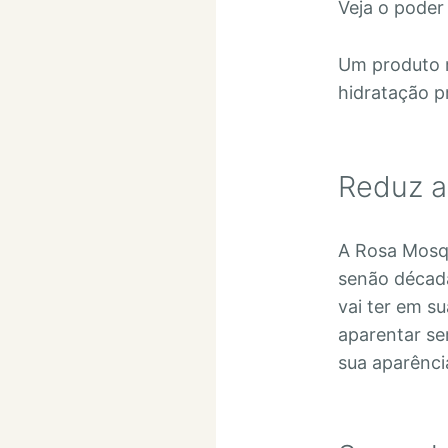
Veja o poder
Um produto r
hidratação p
Reduz a
A Rosa Mosqu
senão década
vai ter em s
aparentar se
sua aparênci