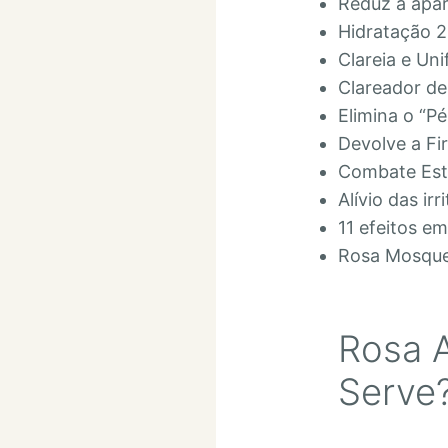
Reduz a apa
Hidratação 
Clareia e Uni
Clareador d
Elimina o “P
Devolve a Fi
Combate Estri
Alívio das irr
11 efeitos e
Rosa Mosquet
Rosa 
Serve