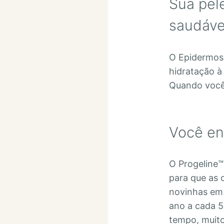
Sua pel
saudáve
O Epidermos
hidratação à
Quando você 
Você en
O Progeline™
para que as c
novinhas em 
ano a cada 5
tempo, muito