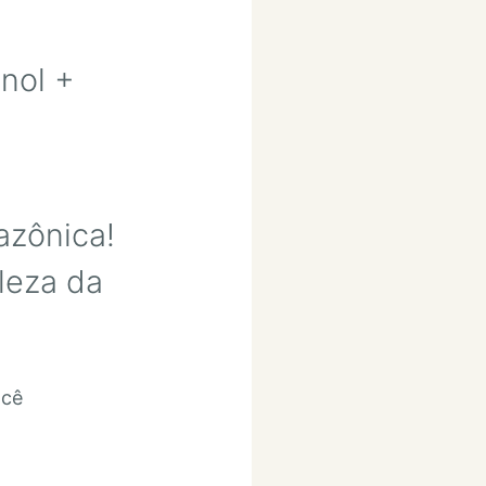
nol +
azônica!
leza da
ocê