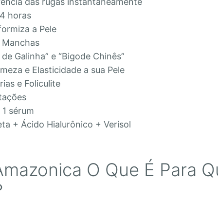
rência das rugas instantaneamente
24 horas
formiza a Pele
e Manchas
é de Galinha” e “Bigode Chinês”
rmeza e Elasticidade a sua Pele
as e Foliculite
itações
m 1 sérum
a + Ácido Hialurônico + Verisol
Amazonica O Que É Para Q
?