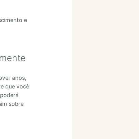
scimento e
amente
over anos,
le que você
 poderá
sim sobre