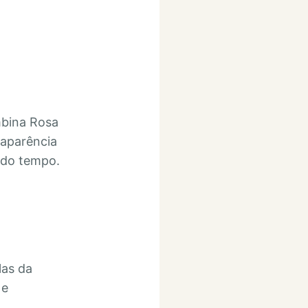
mbina Rosa
 aparência
s do tempo.
las da
 e