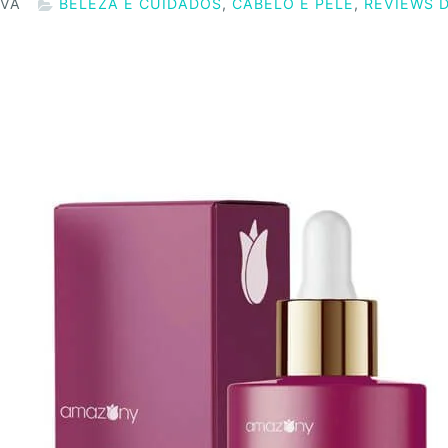
LVA
BELEZA E CUIDADOS
,
CABELO E PELE
,
REVIEWS 