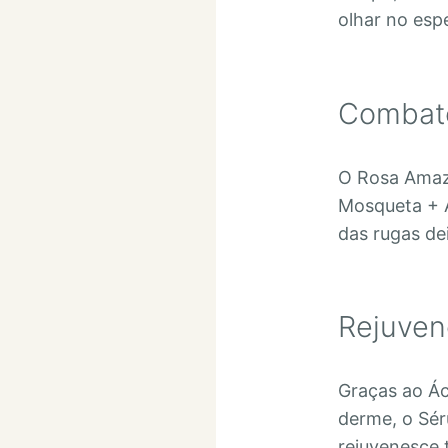
olhar no espe
Combate
O Rosa Amaz
Mosqueta + Á
das rugas de
Rejuven
Graças ao Ác
derme, o Sé
rejuvenesce 