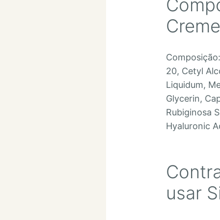
Compos
Creme 
Composição: 
20, Cetyl Al
Liquidum, Me
Glycerin, Ca
Rubiginosa S
Hyaluronic A
Contra
usar S