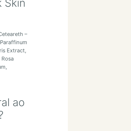
k Skin
Ceteareth –
 Paraffinum
is Extract,
, Rosa
um,
ral ao
?