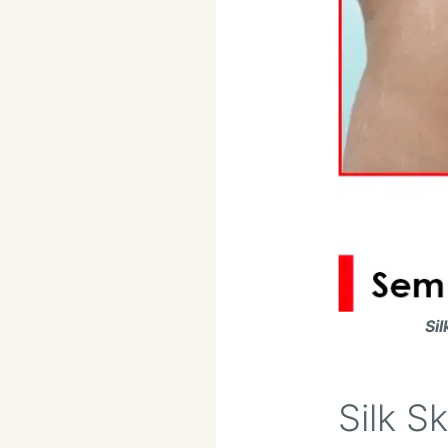
Sil
Silk S