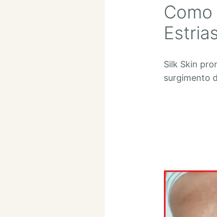
Como F
Estria
Silk Skin pr
surgimento d