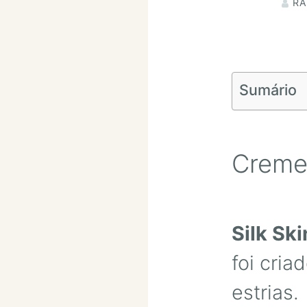
RA
Sumário
Creme 
Silk Sk
foi cri
estrias.