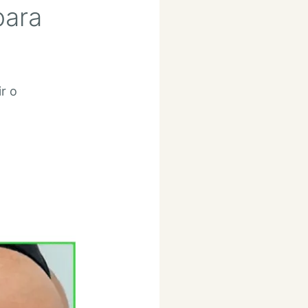
para
ir o