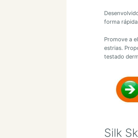
Desenvolvido
forma rápida
Promove a el
estrias. Pro
testado der
Silk S