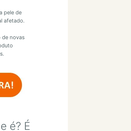
a pele de
l afetado.
o de novas
roduto
s.
ue é? É