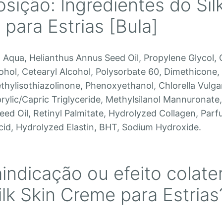
ição: Ingredientes do Sil
para Estrias [Bula]
Aqua, Helianthus Annus Seed Oil, Propylene Glycol, 
cohol, Cetearyl Alcohol, Polysorbate 60, Dimethicone,
thylisothiazolinone, Phenoxyethanol, Chlorella Vulgar
prylic/Capric Triglyceride, Methylsilanol Mannuronate
eed Oil, Retinyl Palmitate, Hydrolyzed Collagen, Parf
cid, Hydrolyzed Elastin, BHT, Sodium Hydroxide.
indicação ou efeito colate
ilk Skin Creme para Estrias