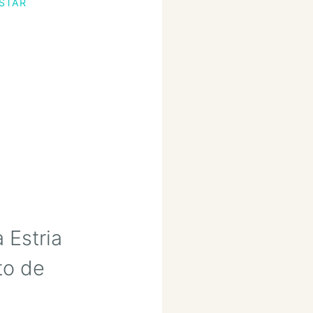
STAR
 Estria
to de