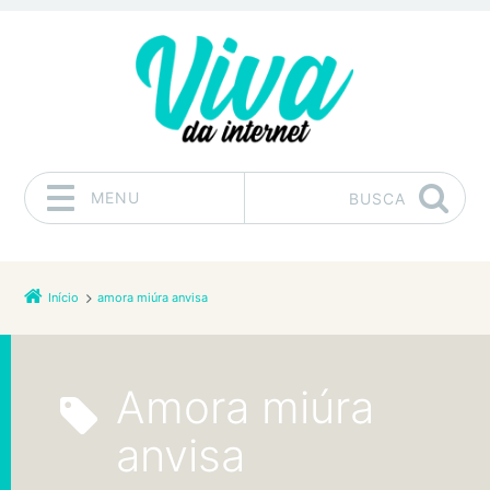
MENU
BUSCA
Pular para o conteúdo
Início
amora miúra anvisa
amora miúra
anvisa