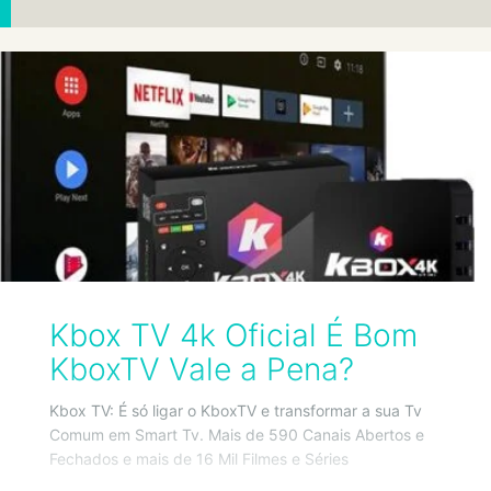
Kbox TV 4k Oficial É Bom
KboxTV Vale a Pena?
Kbox TV: É só ligar o KboxTV e transformar a sua Tv
Comum em Smart Tv. Mais de 590 Canais Abertos e
Fechados e mais de 16 Mil Filmes e Séries