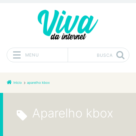
MENU
BUSCA
Pular para o conteúdo
Início
aparelho kbox
aparelho kbox