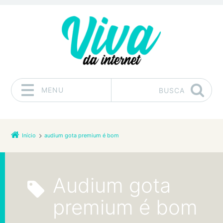
MENU
BUSCA
Pular para o conteúdo
Início
audium gota premium é bom
audium gota
premium é bom