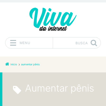
MENU
BUSCA
Pular para o conteúdo
Início
aumentar pênis
aumentar pênis