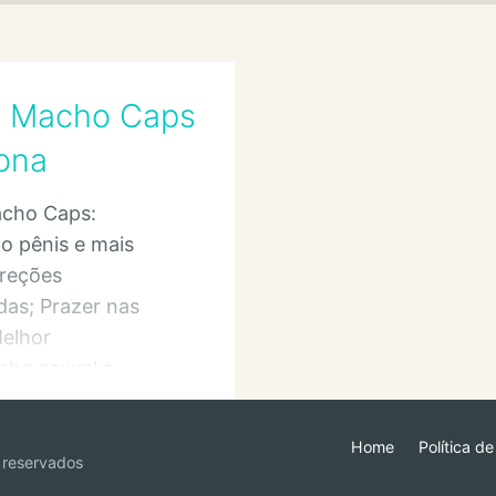
 Macho Caps
ona
cho Caps:
o pênis e mais
Ereções
das; Prazer nas
Melhor
ho sexual e
posição Sexual
Home
Política d
 reservados