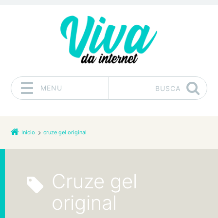
MENU
BUSCA
Pular para o conteúdo
Início
cruze gel original
cruze gel
original