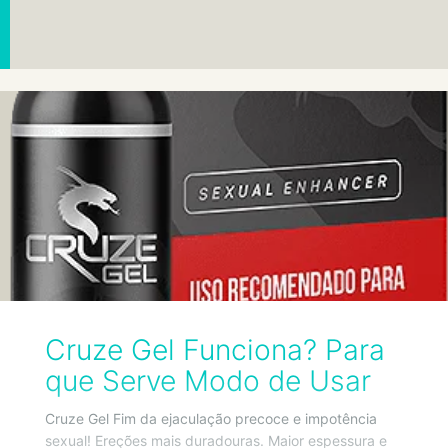
Cruze Gel Funciona? Para
que Serve Modo de Usar
Cruze Gel Fim da ejaculação precoce e impotência
sexual! Ereções mais duradouras. Maior espessura e