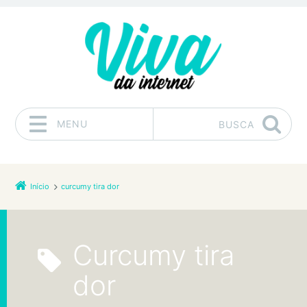
MENU
BUSCA
Pular para o conteúdo
Início
curcumy tira dor
curcumy tira
dor