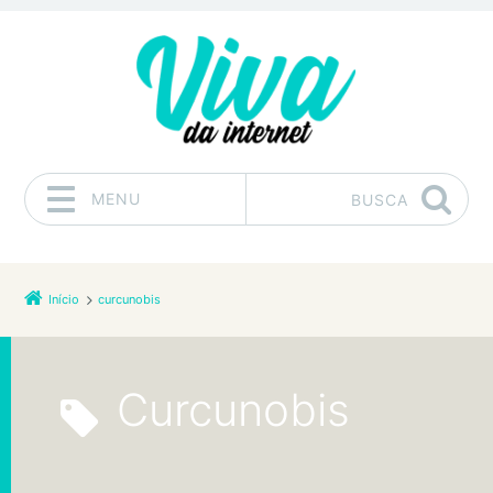
MENU
BUSCA
Pular para o conteúdo
Início
curcunobis
curcunobis