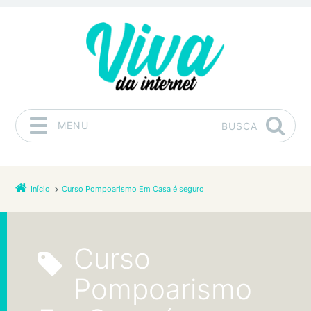
MENU
BUSCA
Pular para o conteúdo
Início
Curso Pompoarismo Em Casa é seguro
Curso
Pompoarismo