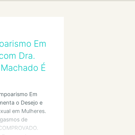
oarismo Em
com Dra.
 Machado É
ompoarismo Em
menta o Desejo e
exual em Mulheres.
rgasmos de
 COMPROVADO.