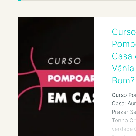
Curso
Pomp
Casa 
Vânia
Bom?
Curso P
Casa: Au
Prazer S
Tenha O
verdade