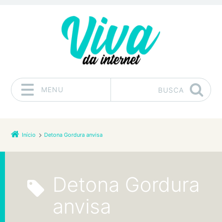
MENU
BUSCA
Pular para o conteúdo
Início
Detona Gordura anvisa
Detona Gordura
anvisa