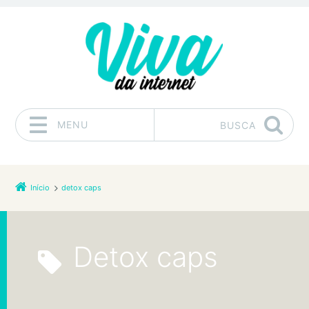
MENU
BUSCA
Pular para o conteúdo
Início
detox caps
detox caps