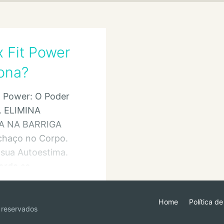
x Fit Power
ona?
t Power: O Poder
a. ELIMINA
 NA BARRIGA
chaço no Corpo.
sua Autoestima.
rda se
per o Uso
Home
Política d
 reservados