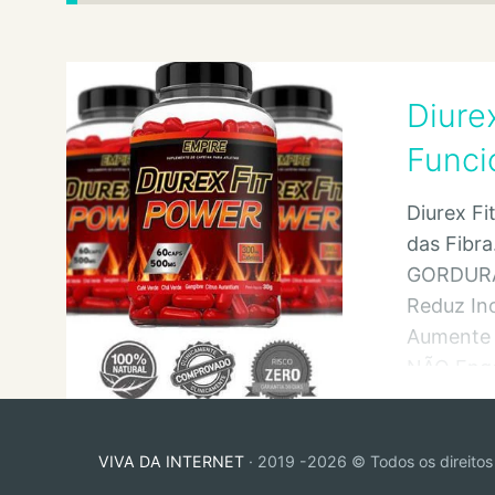
Diure
Funci
Diurex Fi
das Fibr
GORDURA
Reduz In
Aumente 
NÃO Engo
Interrom
VIVA DA INTERNET
· 2019 -2026 © Todos os direitos