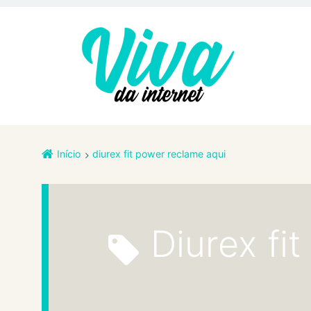
Início
diurex fit power reclame aqui
diurex f