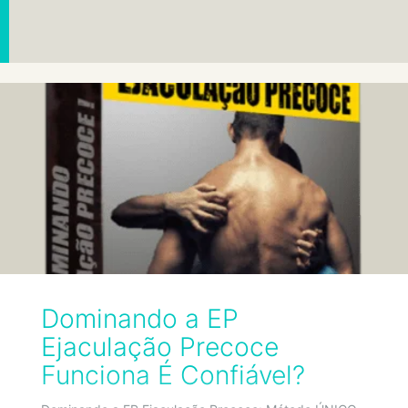
Dominando a EP
Ejaculação Precoce
Funciona É Confiável?