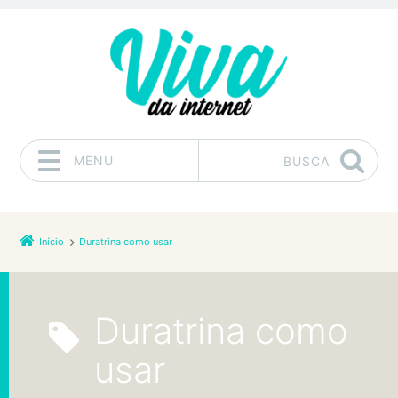
MENU
BUSCA
Pular para o conteúdo
Início
Duratrina como usar
Duratrina como
usar