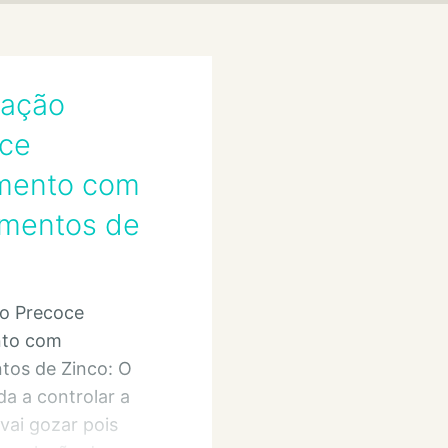
lação
ce
mento com
mentos de
ão Precoce
nto com
tos de Zinco: O
da a controlar a
vai gozar pois