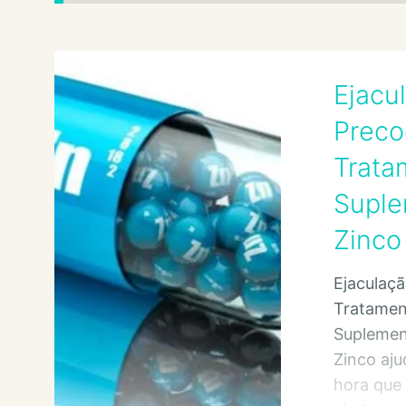
Ejacu
Preco
Trata
Suple
Zinco
Ejaculaç
Tratame
Suplemen
Zinco aju
hora que 