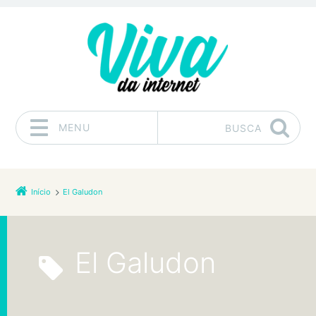
MENU
BUSCA
Pular para o conteúdo
Início
El Galudon
El Galudon