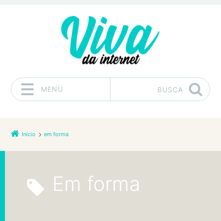
MENU
BUSCA
Pular para o conteúdo
Início
em forma
em forma