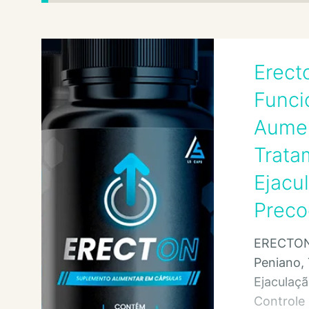
Erect
Funci
Aumen
Trata
Ejacu
Preco
ERECTON
Peniano,
Ejaculaçã
Controle 