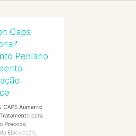
on Caps
ona?
to Peniano
mento
lação
ce
 CAPS Aumento
 Tratamento para
o Precoce,
da Ejaculação,