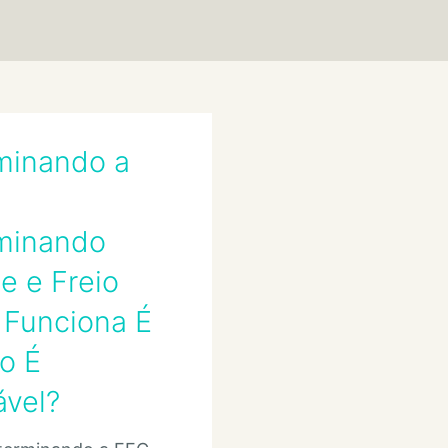
minando a
minando
e e Freio
 Funciona É
o É
ável?