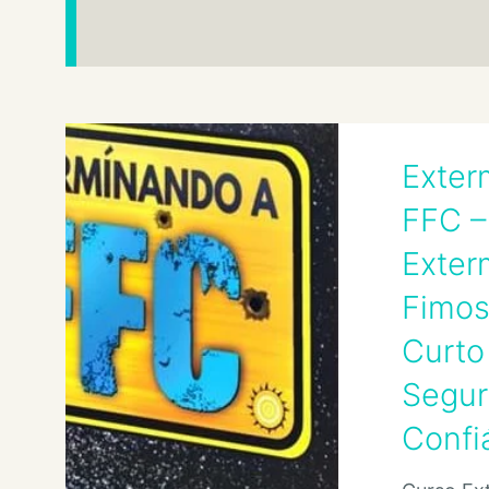
Exter
FFC –
Exter
Fimos
Curto
Segur
Confi