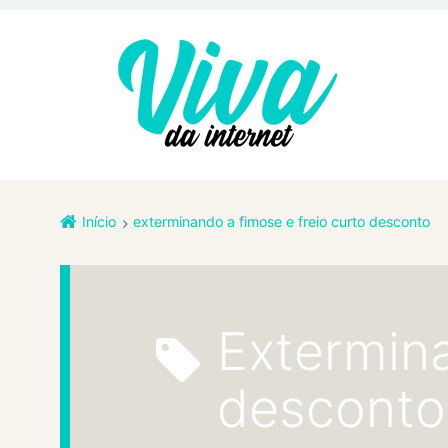
Início
exterminando a fimose e freio curto desconto
exterminando a fimose e freio curto
desconto