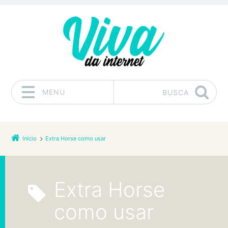
MENU
BUSCA
Pular para o conteúdo
Início
Extra Horse como usar
Extra Horse
como usar