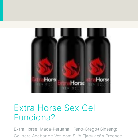
Extra Horse Sex Gel
Funciona?
Extra Horse: Maca-Peruana +Feno-Grego+Ginseng:
Gel para Acabar de Vez com SUA Ejaculação Precoce