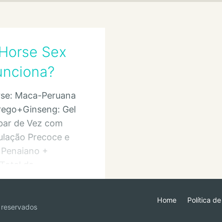
 Horse Sex
unciona?
rse: Maca-Peruana
ego+Ginseng: Gel
bar de Vez com
ulação Precoce e
Penaiano +
Total da
o.
Home
Política d
 reservados