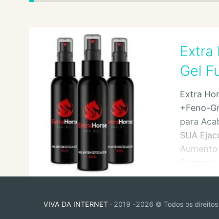
Extra
Gel F
Extra Ho
+Feno-Gr
para Aca
SUA Ejac
Aumento 
Controle 
Ejaculaçã
VIVA DA INTERNET
· 2019 -2026 © Todos os direitos