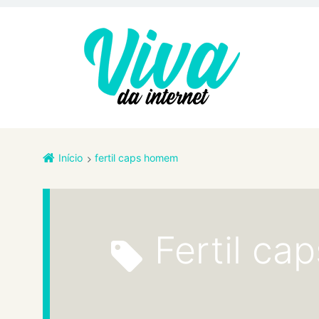
Início
fertil caps homem
fertil c