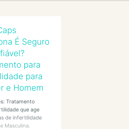
lCaps
ona É Seguro
fiável?
mento para
ilidade para
er e Homem
ps: Tratamento
rtilidade que age
s de infertilidade
e Masculina.