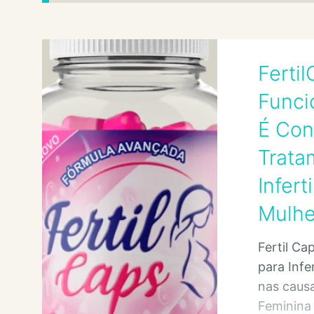
Ferti
Funci
É Con
Trata
Infert
Mulh
Fertil Ca
para Infe
nas causa
Feminina 