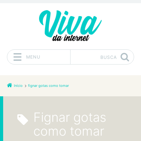
MENU
BUSCA
Pular para o conteúdo
Início
fignar gotas como tomar
fignar gotas
como tomar