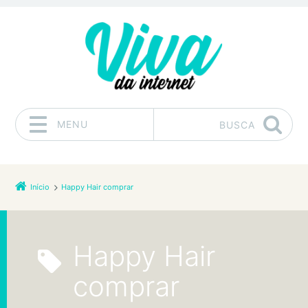
MENU
BUSCA
Pular para o conteúdo
Início
Happy Hair comprar
Happy Hair
comprar