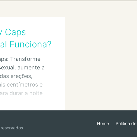
y Caps
nal Funciona?
ps: Transforme
sexual, aumente a
das ereções,
is centímetros e
ara durar a noite
Home
Política d
 reservados