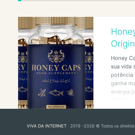
Hone
Origi
Honey Ca
sua vida 
potência 
ganhe ma
energia p
inteira.
VIVA DA INTERNET
· 2019 -2026 © Todos os direitos