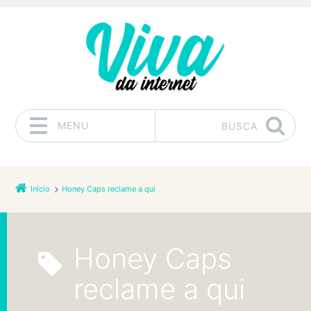
MENU
BUSCA
Pular para o conteúdo
Início
Honey Caps reclame a qui
Honey Caps
reclame a qui