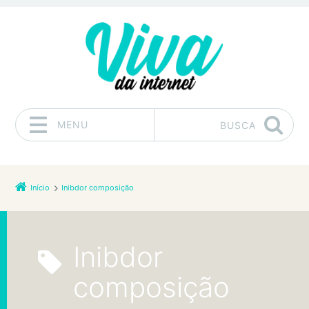
MENU
BUSCA
Pular para o conteúdo
Início
Inibdor composição
Inibdor
composição