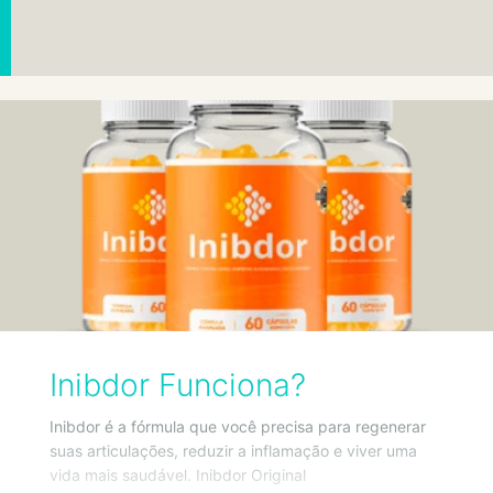
Inibdor Funciona?
Inibdor é a fórmula que você precisa para regenerar
suas articulações, reduzir a inflamação e viver uma
vida mais saudável. Inibdor Original