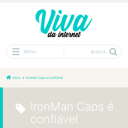
MENU
BUSCA
Pular para o conteúdo
Início
IronMan Caps é confiável
IronMan Caps é
confiável