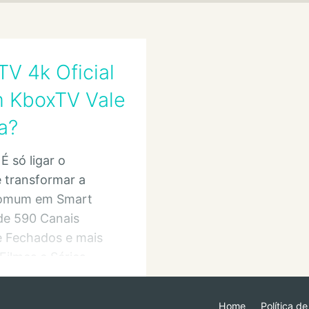
TV 4k Oficial
 KboxTV Vale
a?
É só ligar o
 transformar a
Comum em Smart
de 590 Canais
e Fechados e mais
 Filmes e Séries
Home
Política d