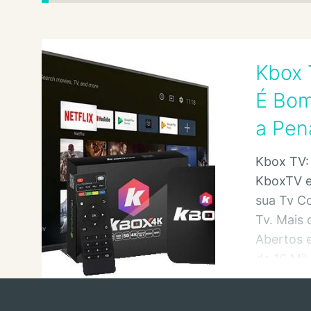
Kbox 
É Bom
a Pen
Kbox TV: 
KboxTV e
sua Tv 
Tv. Mais 
Abertos 
de 16 Mil