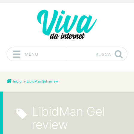
MENU
BUSCA
Pular para o conteúdo
Início
LibidMan Gel review
LibidMan Gel
review