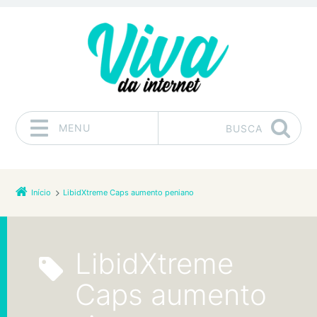
MENU
BUSCA
Pular para o conteúdo
Início
LibidXtreme Caps aumento peniano
LibidXtreme
Caps aumento