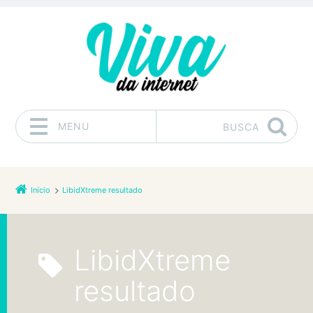
MENU
BUSCA
Pular para o conteúdo
Início
LibidXtreme resultado
LibidXtreme
resultado