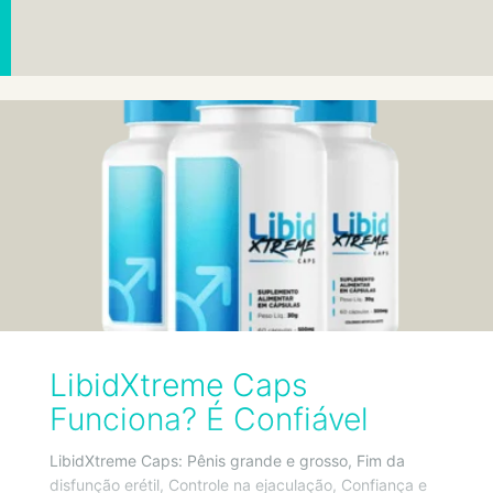
LibidXtreme Caps
Funciona? É Confiável
LibidXtreme Caps: Pênis grande e grosso, Fim da
disfunção erétil, Controle na ejaculação, Confiança e