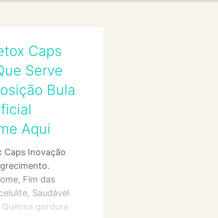
Detox Caps
Que Serve
sição Bula
ficial
me Aqui
ox Caps Inovação
grecimento.
fome, Fim das
celulite, Saudável
, Queima gordura