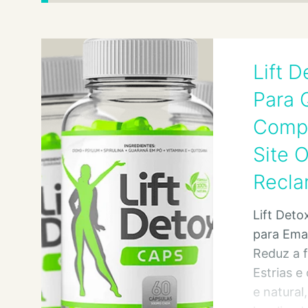
Lift 
Para 
Compo
Site O
Recla
Lift Det
para Ema
Reduz a 
Estrias e 
e natural