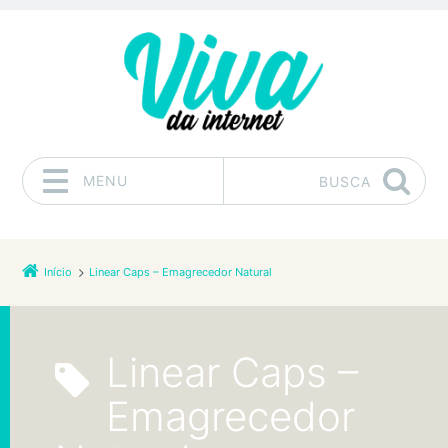
MENU
BUSCA
Pular para o conteúdo
Início
Linear Caps – Emagrecedor Natural
Linear Caps –
Emagrecedor