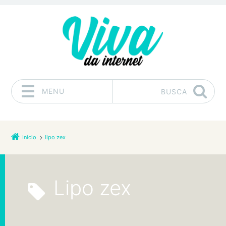
MENU
BUSCA
Pular para o conteúdo
Início
lipo zex
lipo zex