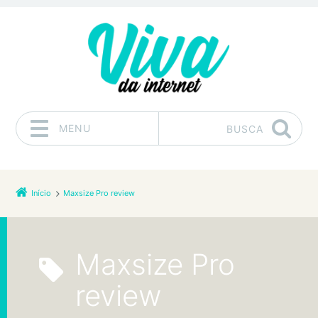
MENU
BUSCA
Pular para o conteúdo
Início
Maxsize Pro review
Maxsize Pro
review