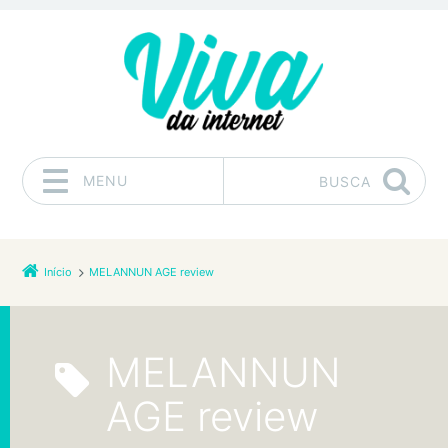
MENU
BUSCA
Pular para o conteúdo
Início
MELANNUN AGE review
MELANNUN
AGE review