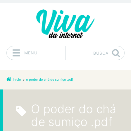
MENU
BUSCA
Pular para o conteúdo
Início
o poder do chá de sumiço .pdf
o poder do chá
de sumiço .pdf