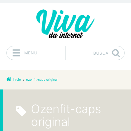
MENU
BUSCA
Pular para o conteúdo
Início
ozenfit-caps original
ozenfit-caps
original