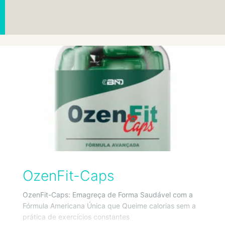
OzenFit-Caps
OzenFit-Caps: Emagreça de Forma Saudável com a
Fórmula Americana Única que Queime calorias sem a
prática de exercícios constantes