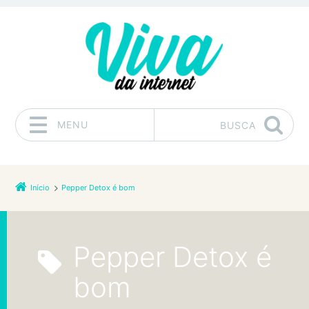
MENU
BUSCA
Pular para o conteúdo
Início
Pepper Detox é bom
Pepper Detox é
bom