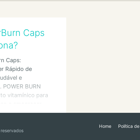
Burn Caps
ona?
n Caps:
r Rápido de
udável e
va. POWER BURN
to vitamínico para
eso e emagrecer
e.
Home
Política d
 reservados