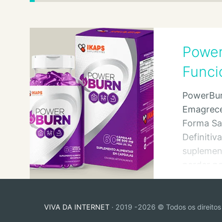
Power
Funci
PowerBur
Emagrece
Forma Sa
Definiti
suplemen
perder p
com saúd
VIVA DA INTERNET
· 2019 -2026 © Todos os direitos