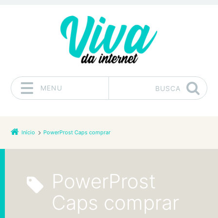
MENU
BUSCA
Pular para o conteúdo
Início
PowerProst Caps comprar
PowerProst
Caps comprar