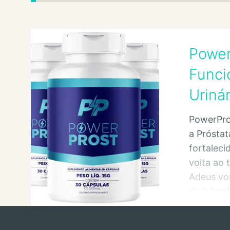
Power
Funci
Urinár
PowerPro
a Próstat
fortaleci
volta ao
Adeus vo
de ir ban