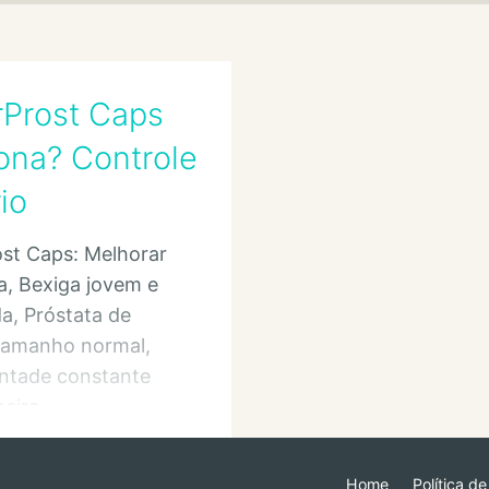
Prost Caps
ona? Controle
io
st Caps: Melhorar
a, Bexiga jovem e
da, Próstata de
 tamanho normal,
ntade constante
heiro
Home
Política d