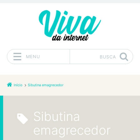
MENU
BUSCA
Pular para o conteúdo
Início
Sibutina emagrecedor
Sibutina
emagrecedor